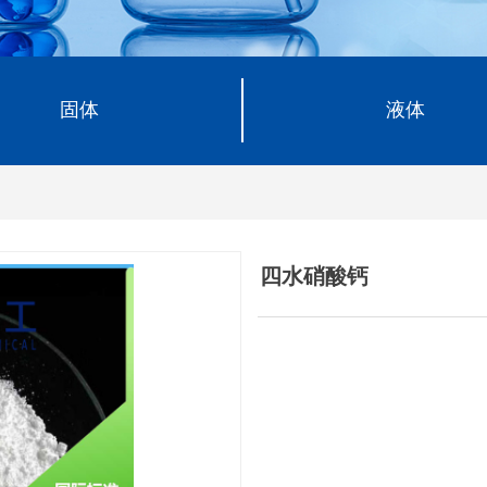
固体
液体
四水硝酸钙