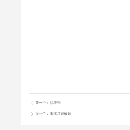
前一个：
脱漆剂
ꄴ
后一个：
四水过硼酸钠
ꄲ