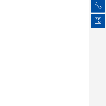
ꂅ
回到顶部
ꀥ
18596070707
微信二维码