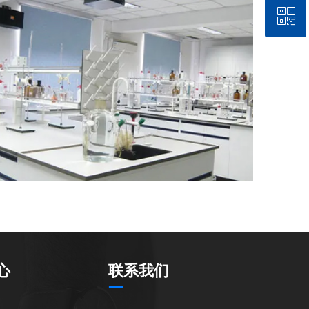
ꀥ
18596070707
微信二维码
心
联系我们
—