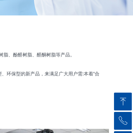
树脂、酚醛树脂、醛酮树脂等产品。
、环保型的新产品，来满足广大用户需:本着“合
ꁸ
ꂅ
回到顶部